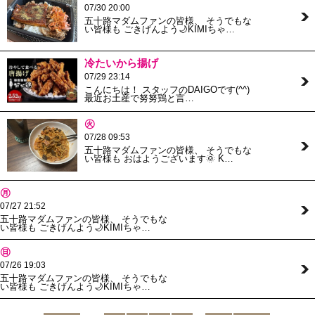
07/30 20:00
五十路マダムファンの皆様、 そうでもな
い皆様も ごきげんよう🌙KIMIちゃ…
冷たいから揚げ
07/29 23:14
こんにちは！ スタッフのDAIGOです(^^)
最近お土産で努努鶏と言…
㊋
07/28 09:53
五十路マダムファンの皆様、 そうでもな
い皆様も おはようございます🌞 K…
㊊
07/27 21:52
五十路マダムファンの皆様、 そうでもな
い皆様も ごきげんよう🌙KIMIちゃ…
㊐
07/26 19:03
五十路マダムファンの皆様、 そうでもな
い皆様も ごきげんよう🌙KIMIちゃ…