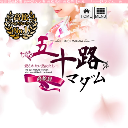
香川県高松市 高松熟女人妻 高松風俗 高松デリヘル｜『五十路マダム』高松店
HOME
MENU